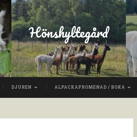
Hönshyltegård
lycka via Alpacka
DJUREN
ALPACKAPROMENAD / BOKA