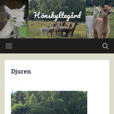
Hönshyltegård
lycka via Alpacka
Djuren